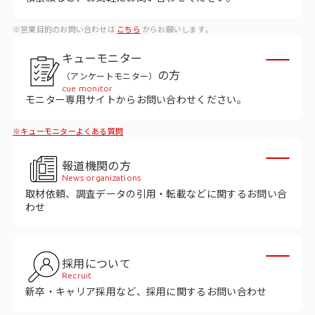
ビジョン
※営業目的のお問い合わせは
こちら
からお願いします。
社長メッセージ
キューモニター
役員紹介
の方
（アンケートモニター）
沿革
cue monitor
モニター専用サイトからお問い合わせください。
多様性・ダイバーシティへの取り組み
※キューモニターよくある質問
ニュース・メディア掲載
報道機関の方
News organizations
取材依頼、調査データの引用・転載などに関するお問い合
ソリューション／サービス
わせ
アンケートモニター
採用について
採用情報
Recruit
新卒・キャリア採用など、採用に関するお問い合わせ