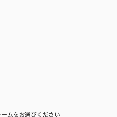
トップ
インテージの強み
ア
トップ
インテージの強み
会社情報
ニ
ォームをお選びください
ビジョン
社長メ