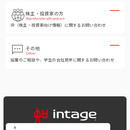
インテージの海外調査
株主・投資家の方
事例紹介
Shareholders/Investors
IR（株主・投資家向け情報）に関するお問い合わせ
マーケティング用語集
その他
コーポレートサイト
Other
協業のご相談や、学生の会社見学に関するお問い合わせ
データ活用法・トレンド情報
OFFICIAL SNS