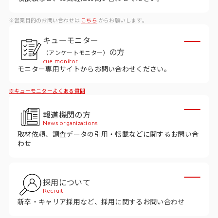
データベース
※営業目的のお問い合わせは
こちら
からお願いします。
データ解析・予測
キューモニター
マーケティング支援
の方
（アンケートモニター）
cue monitor
マーケティングDX
モニター専用サイトからお問い合わせください。
※キューモニターよくある質問
課題から探す
報道機関の方
市場・顧客理解に関する課題
News organizations
取材依頼、調査データの引用・転載などに関するお問い合
戦略設計に関する課題
わせ
商品／サービス開発に関する課題
施策実行に関する課題
採用について
Recruit
モニタリング／フォローに関する課題
新卒・キャリア採用など、採用に関するお問い合わせ