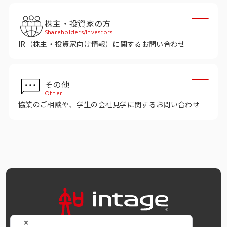
インテージの海外調査
株主・投資家の方
事例紹介
Shareholders/Investors
IR（株主・投資家向け情報）に関するお問い合わせ
マーケティング用語集
その他
コーポレートサイト
Other
協業のご相談や、学生の会社見学に関するお問い合わせ
データ活用法・トレンド情報
OFFICIAL SNS