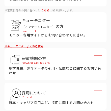
データベース
※営業目的のお問い合わせは
こちら
からお願いします。
データ解析・予測
キューモニター
マーケティング支援
の方
（アンケートモニター）
cue monitor
マーケティングDX
モニター専用サイトからお問い合わせください。
※キューモニターよくある質問
課題から探す
報道機関の方
市場・顧客理解に関する課題
News organizations
取材依頼、調査データの引用・転載などに関するお問い合
戦略設計に関する課題
わせ
商品／サービス開発に関する課題
施策実行に関する課題
採用について
Recruit
モニタリング／フォローに関する課題
新卒・キャリア採用など、採用に関するお問い合わせ