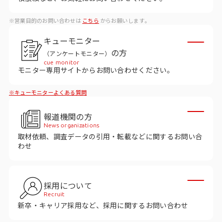
ビジョン
※営業目的のお問い合わせは
こちら
からお願いします。
社長メッセージ
キューモニター
役員紹介
の方
（アンケートモニター）
沿革
cue monitor
モニター専用サイトからお問い合わせください。
多様性・ダイバーシティへの取り組み
※キューモニターよくある質問
ニュース・メディア掲載
報道機関の方
News organizations
取材依頼、調査データの引用・転載などに関するお問い合
ソリューション／サービス
わせ
アンケートモニター
採用について
採用情報
Recruit
新卒・キャリア採用など、採用に関するお問い合わせ