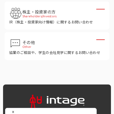
インテージの海外調査
株主・投資家の方
事例紹介
Shareholders/Investors
IR（株主・投資家向け情報）に関するお問い合わせ
マーケティング用語集
その他
コーポレートサイト
Other
協業のご相談や、学生の会社見学に関するお問い合わせ
データ活用法・トレンド情報
OFFICIAL SNS