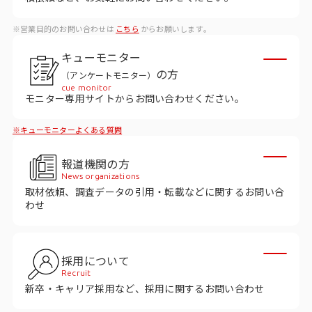
データベース
※営業目的のお問い合わせは
こちら
からお願いします。
データ解析・予測
キューモニター
マーケティング支援
の方
（アンケートモニター）
cue monitor
マーケティングDX
モニター専用サイトからお問い合わせください。
※キューモニターよくある質問
課題から探す
報道機関の方
市場・顧客理解に関する課題
News organizations
取材依頼、調査データの引用・転載などに関するお問い合
戦略設計に関する課題
わせ
商品／サービス開発に関する課題
施策実行に関する課題
採用について
Recruit
モニタリング／フォローに関する課題
新卒・キャリア採用など、採用に関するお問い合わせ