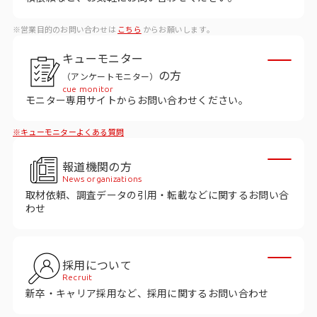
データベース
※営業目的のお問い合わせは
こちら
からお願いします。
データ解析・予測
キューモニター
マーケティング支援
の方
（アンケートモニター）
cue monitor
マーケティングDX
モニター専用サイトからお問い合わせください。
※キューモニターよくある質問
課題から探す
報道機関の方
市場・顧客理解に関する課題
News organizations
取材依頼、調査データの引用・転載などに関するお問い合
戦略設計に関する課題
わせ
商品／サービス開発に関する課題
施策実行に関する課題
採用について
Recruit
モニタリング／フォローに関する課題
新卒・キャリア採用など、採用に関するお問い合わせ