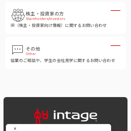
インテージの海外調査
株主・投資家の方
事例紹介
Shareholders/Investors
IR（株主・投資家向け情報）に関するお問い合わせ
マーケティング用語集
その他
コーポレートサイト
Other
協業のご相談や、学生の会社見学に関するお問い合わせ
データ活用法・トレンド情報
OFFICIAL SNS