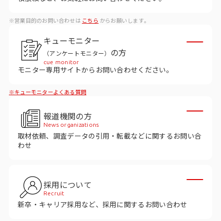
データベース
※営業目的のお問い合わせは
こちら
からお願いします。
データ解析・予測
キューモニター
マーケティング支援
の方
（アンケートモニター）
cue monitor
マーケティングDX
モニター専用サイトからお問い合わせください。
※キューモニターよくある質問
課題から探す
報道機関の方
市場・顧客理解に関する課題
News organizations
取材依頼、調査データの引用・転載などに関するお問い合
戦略設計に関する課題
わせ
商品／サービス開発に関する課題
施策実行に関する課題
採用について
Recruit
モニタリング／フォローに関する課題
新卒・キャリア採用など、採用に関するお問い合わせ