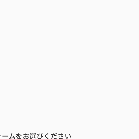
トップ
インテージの強み
ア
トップ
インテージの強み
会社情報
ニ
ォームをお選びください
ビジョン
社長メ