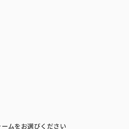
トップ
インテージの強み
ア
トップ
インテージの強み
会社情報
ニ
ォームをお選びください
ビジョン
社長メ