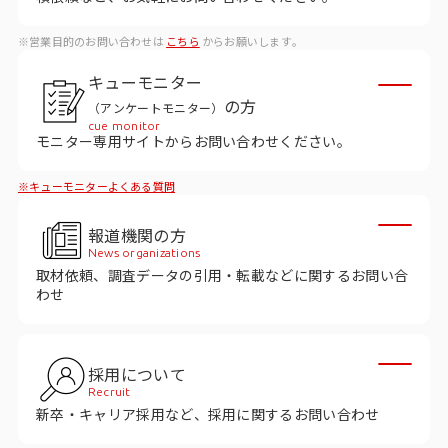
データベース
※営業目的のお問い合わせは
こちら
からお願いします。
データ解析・予測
キューモニター
マーケティング支援
の方
（アンケートモニター）
cue monitor
マーケティングDX
モニター専用サイトからお問い合わせください。
※キューモニターよくある質問
課題から探す
報道機関の方
市場・顧客理解に関する課題
News organizations
取材依頼、調査データの引用・転載などに関するお問い合
戦略設計に関する課題
わせ
商品／サービス開発に関する課題
施策実行に関する課題
採用について
Recruit
モニタリング／フォローに関する課題
新卒・キャリア採用など、採用に関するお問い合わせ