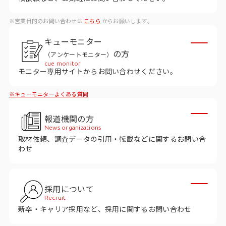
ビジョン
※営業目的のお問い合わせは
こちら
からお願いします。
社長メッセージ
キューモニター
役員紹介
の方
（アンケートモニター）
沿革
cue monitor
モニター専用サイトからお問い合わせください。
多様性・ダイバーシティへの取り組み
※キューモニターよくある質問
ニュース・メディア掲載
報道機関の方
News organizations
取材依頼、調査データの引用・転載などに関するお問い合
ソリューション／サービス
わせ
アンケートモニター
採用について
採用情報
Recruit
新卒・キャリア採用など、採用に関するお問い合わせ