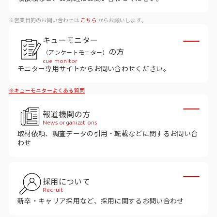
ビジョン
※営業目的のお問い合わせは
こちら
からお願いします。
社長メッセージ
キューモニター
役員紹介
の方
（アンケートモニター）
沿革
cue monitor
モニター専用サイトからお問い合わせください。
多様性・ダイバーシティへの取り組み
※キューモニターよくある質問
ニュース・メディア掲載
報道機関の方
News organizations
取材依頼、調査データの引用・転載などに関するお問い合
ソリューション／サービス
わせ
アンケートモニター
採用について
採用情報
Recruit
新卒・キャリア採用など、採用に関するお問い合わせ