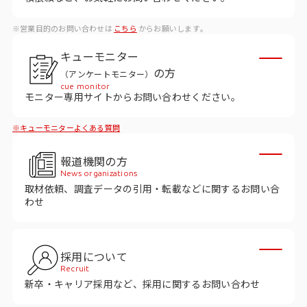
ビジョン
※営業目的のお問い合わせは
こちら
からお願いします。
社長メッセージ
キューモニター
役員紹介
の方
（アンケートモニター）
沿革
cue monitor
モニター専用サイトからお問い合わせください。
多様性・ダイバーシティへの取り組み
※キューモニターよくある質問
ニュース・メディア掲載
報道機関の方
News organizations
取材依頼、調査データの引用・転載などに関するお問い合
ソリューション／サービス
わせ
アンケートモニター
採用について
採用情報
Recruit
新卒・キャリア採用など、採用に関するお問い合わせ