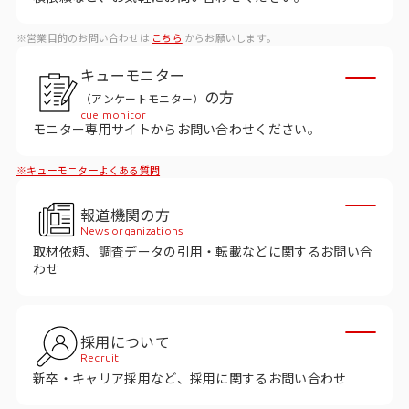
ビジョン
※営業目的のお問い合わせは
こちら
からお願いします。
社長メッセージ
キューモニター
役員紹介
の方
（アンケートモニター）
沿革
cue monitor
モニター専用サイトからお問い合わせください。
多様性・ダイバーシティへの取り組み
※キューモニターよくある質問
ニュース・メディア掲載
報道機関の方
News organizations
取材依頼、調査データの引用・転載などに関するお問い合
ソリューション／サービス
わせ
アンケートモニター
採用について
採用情報
Recruit
新卒・キャリア採用など、採用に関するお問い合わせ