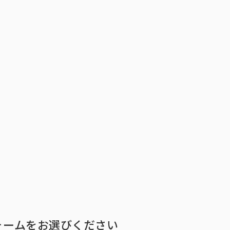
トップ
インテージの強み
ア
トップ
インテージの強み
会社情報
ニ
ォームをお選びください
ビジョン
社長メ