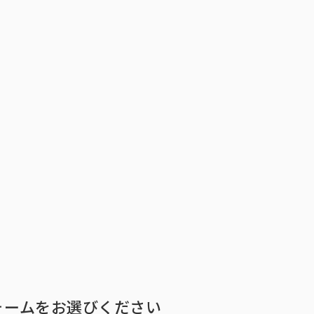
トップ
インテージの強み
ア
トップ
インテージの強み
会社情報
ニ
ォームをお選びください
ビジョン
社長メ