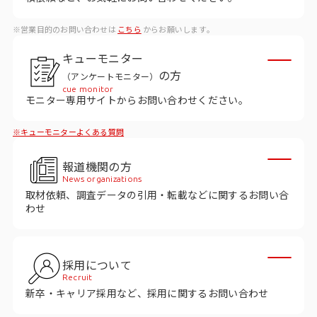
ビジョン
※営業目的のお問い合わせは
こちら
からお願いします。
社長メッセージ
キューモニター
役員紹介
の方
（アンケートモニター）
沿革
cue monitor
モニター専用サイトからお問い合わせください。
多様性・ダイバーシティへの取り組み
※キューモニターよくある質問
ニュース・メディア掲載
報道機関の方
News organizations
取材依頼、調査データの引用・転載などに関するお問い合
ソリューション／サービス
わせ
アンケートモニター
採用について
採用情報
Recruit
新卒・キャリア採用など、採用に関するお問い合わせ