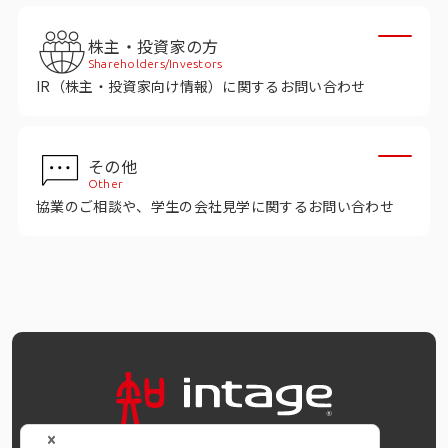
インテージの海外調査
株主・投資家の方
事例紹介
Shareholders/Investors
IR（株主・投資家向け情報）に関するお問い合わせ
マーケティング用語集
その他
コーポレートサイト
Other
協業のご相談や、学生の会社見学に関するお問い合わせ
データ活用法・トレンド情報
OFFICIAL SNS