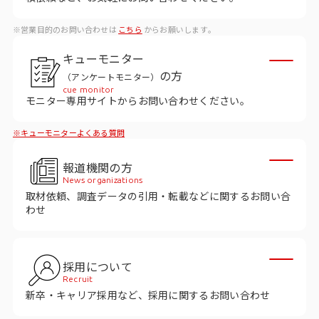
データベース
※営業目的のお問い合わせは
こちら
からお願いします。
データ解析・予測
キューモニター
マーケティング支援
の方
（アンケートモニター）
cue monitor
マーケティングDX
モニター専用サイトからお問い合わせください。
※キューモニターよくある質問
課題から探す
報道機関の方
市場・顧客理解に関する課題
News organizations
取材依頼、調査データの引用・転載などに関するお問い合
戦略設計に関する課題
わせ
商品／サービス開発に関する課題
施策実行に関する課題
採用について
Recruit
モニタリング／フォローに関する課題
新卒・キャリア採用など、採用に関するお問い合わせ