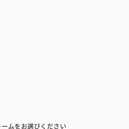
トップ
インテージの強み
ア
トップ
インテージの強み
会社情報
ニ
ォームをお選びください
ビジョン
社長メ