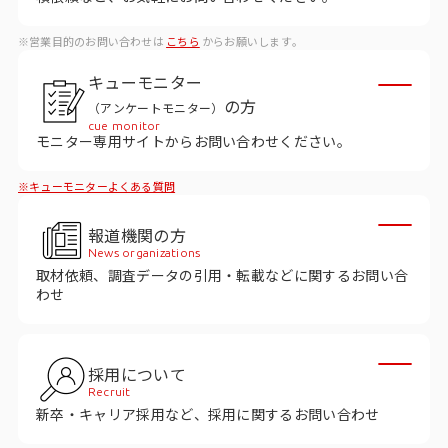
データベース
※営業目的のお問い合わせは
こちら
からお願いします。
データ解析・予測
キューモニター
マーケティング支援
の方
（アンケートモニター）
cue monitor
マーケティングDX
モニター専用サイトからお問い合わせください。
※キューモニターよくある質問
課題から探す
報道機関の方
市場・顧客理解に関する課題
News organizations
取材依頼、調査データの引用・転載などに関するお問い合
戦略設計に関する課題
わせ
商品／サービス開発に関する課題
施策実行に関する課題
採用について
Recruit
モニタリング／フォローに関する課題
新卒・キャリア採用など、採用に関するお問い合わせ