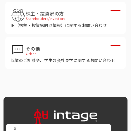
インテージの海外調査
株主・投資家の方
事例紹介
Shareholders/Investors
IR（株主・投資家向け情報）に関するお問い合わせ
マーケティング用語集
その他
コーポレートサイト
Other
協業のご相談や、学生の会社見学に関するお問い合わせ
データ活用法・トレンド情報
OFFICIAL SNS