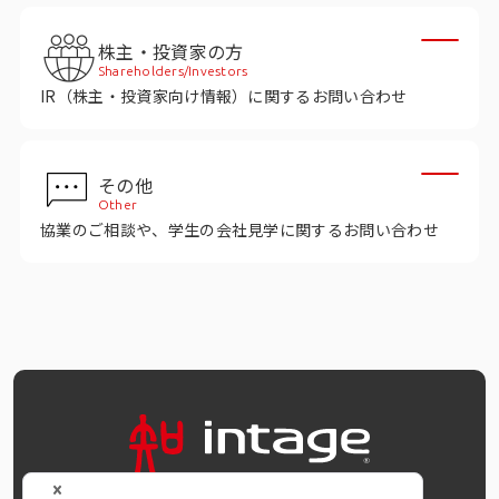
インテージの海外調査
株主・投資家の方
事例紹介
Shareholders/Investors
IR（株主・投資家向け情報）に関するお問い合わせ
マーケティング用語集
その他
コーポレートサイト
Other
協業のご相談や、学生の会社見学に関するお問い合わせ
データ活用法・トレンド情報
OFFICIAL SNS