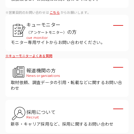
データベース
※営業目的のお問い合わせは
こちら
からお願いします。
データ解析・予測
キューモニター
マーケティング支援
の方
（アンケートモニター）
cue monitor
マーケティングDX
モニター専用サイトからお問い合わせください。
※キューモニターよくある質問
課題から探す
報道機関の方
市場・顧客理解に関する課題
News organizations
取材依頼、調査データの引用・転載などに関するお問い合
戦略設計に関する課題
わせ
商品／サービス開発に関する課題
施策実行に関する課題
採用について
Recruit
モニタリング／フォローに関する課題
新卒・キャリア採用など、採用に関するお問い合わせ