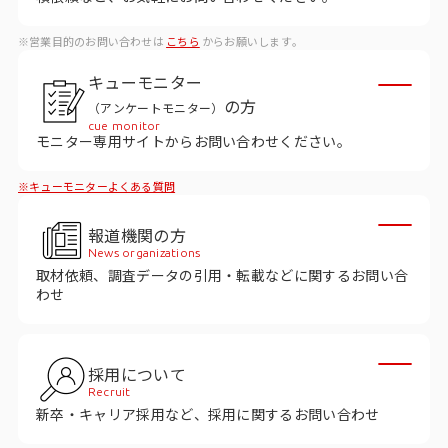
データベース
※営業目的のお問い合わせは
こちら
からお願いします。
データ解析・予測
キューモニター
マーケティング支援
の方
（アンケートモニター）
cue monitor
マーケティングDX
モニター専用サイトからお問い合わせください。
※キューモニターよくある質問
課題から探す
報道機関の方
市場・顧客理解に関する課題
News organizations
取材依頼、調査データの引用・転載などに関するお問い合
戦略設計に関する課題
わせ
商品／サービス開発に関する課題
施策実行に関する課題
採用について
Recruit
モニタリング／フォローに関する課題
新卒・キャリア採用など、採用に関するお問い合わせ