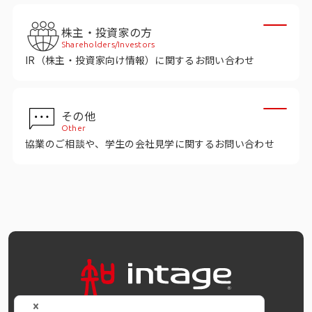
インテージの海外調査
株主・投資家の方
事例紹介
Shareholders/Investors
IR（株主・投資家向け情報）に関するお問い合わせ
マーケティング用語集
その他
コーポレートサイト
Other
協業のご相談や、学生の会社見学に関するお問い合わせ
データ活用法・トレンド情報
OFFICIAL SNS