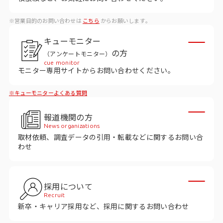
ビジョン
※営業目的のお問い合わせは
こちら
からお願いします。
社長メッセージ
キューモニター
役員紹介
の方
（アンケートモニター）
沿革
cue monitor
モニター専用サイトからお問い合わせください。
多様性・ダイバーシティへの取り組み
※キューモニターよくある質問
ニュース・メディア掲載
報道機関の方
News organizations
取材依頼、調査データの引用・転載などに関するお問い合
ソリューション／サービス
わせ
アンケートモニター
採用について
採用情報
Recruit
新卒・キャリア採用など、採用に関するお問い合わせ