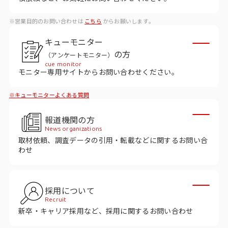
ビジョン
※営業目的のお問い合わせは
こちら
からお願いします。
社長メッセージ
キューモニター
役員紹介
の方
（アンケートモニター）
沿革
cue monitor
モニター専用サイトからお問い合わせください。
多様性・ダイバーシティへの取り組み
※キューモニターよくある質問
ニュース・メディア掲載
報道機関の方
News organizations
取材依頼、調査データの引用・転載などに関するお問い合
ソリューション／サービス
わせ
アンケートモニター
採用について
採用情報
Recruit
新卒・キャリア採用など、採用に関するお問い合わせ