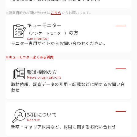
ビジョン
※営業目的のお問い合わせは
こちら
からお願いします。
社長メッセージ
キューモニター
役員紹介
の方
（アンケートモニター）
沿革
cue monitor
モニター専用サイトからお問い合わせください。
多様性・ダイバーシティへの取り組み
※キューモニターよくある質問
ニュース・メディア掲載
報道機関の方
News organizations
取材依頼、調査データの引用・転載などに関するお問い合
ソリューション／サービス
わせ
アンケートモニター
採用について
採用情報
Recruit
新卒・キャリア採用など、採用に関するお問い合わせ