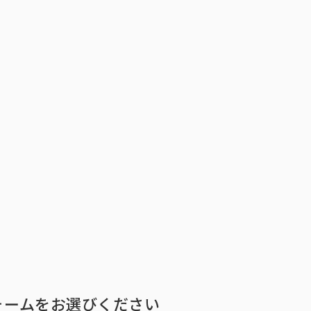
トップ
インテージの強み
ア
トップ
インテージの強み
会社情報
ニ
ォームをお選びください
ビジョン
社長メ