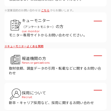
ビジョン
※営業目的のお問い合わせは
こちら
からお願いします。
社長メッセージ
キューモニター
役員紹介
の方
（アンケートモニター）
沿革
cue monitor
モニター専用サイトからお問い合わせください。
多様性・ダイバーシティへの取り組み
※キューモニターよくある質問
ニュース・メディア掲載
報道機関の方
News organizations
取材依頼、調査データの引用・転載などに関するお問い合
ソリューション／サービス
わせ
アンケートモニター
採用について
採用情報
Recruit
新卒・キャリア採用など、採用に関するお問い合わせ