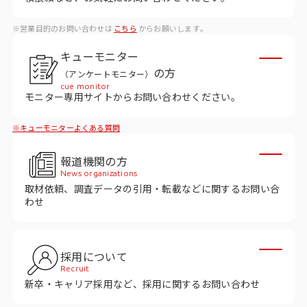
ビジョン
※営業目的のお問い合わせは
こちら
からお願いします。
社長メッセージ
キューモニター
役員紹介
の方
（アンケートモニター）
沿革
cue monitor
モニター専用サイトからお問い合わせください。
多様性・ダイバーシティへの取り組み
※キューモニターよくある質問
ニュース・メディア掲載
報道機関の方
News organizations
取材依頼、調査データの引用・転載などに関するお問い合
ソリューション／サービス
わせ
アンケートモニター
採用について
採用情報
Recruit
新卒・キャリア採用など、採用に関するお問い合わせ