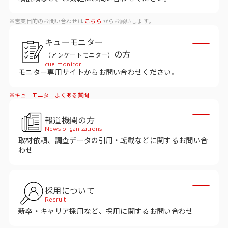
ビジョン
※営業目的のお問い合わせは
こちら
からお願いします。
社長メッセージ
キューモニター
役員紹介
の方
（アンケートモニター）
沿革
cue monitor
モニター専用サイトからお問い合わせください。
多様性・ダイバーシティへの取り組み
※キューモニターよくある質問
ニュース・メディア掲載
報道機関の方
News organizations
取材依頼、調査データの引用・転載などに関するお問い合
ソリューション／サービス
わせ
アンケートモニター
採用について
採用情報
Recruit
新卒・キャリア採用など、採用に関するお問い合わせ