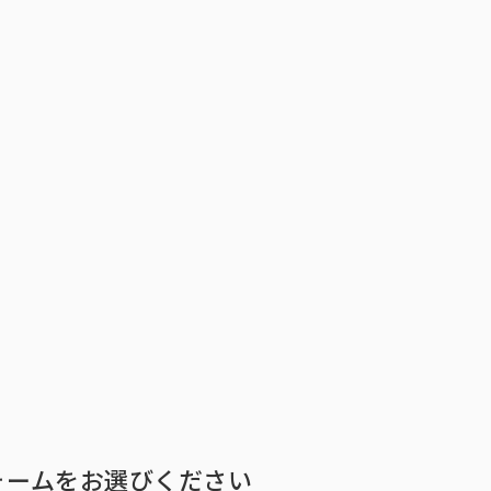
トップ
インテージの強み
ア
トップ
インテージの強み
会社情報
ニ
ォームをお選びください
ビジョン
社長メ