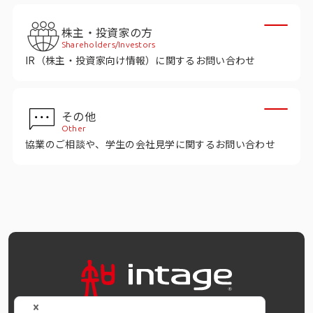
インテージの海外調査
株主・投資家の方
事例紹介
Shareholders/Investors
IR（株主・投資家向け情報）に関するお問い合わせ
マーケティング用語集
その他
コーポレートサイト
Other
協業のご相談や、学生の会社見学に関するお問い合わせ
データ活用法・トレンド情報
OFFICIAL SNS