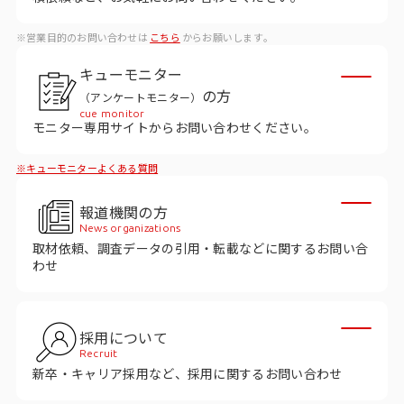
データベース
※営業目的のお問い合わせは
こちら
からお願いします。
データ解析・予測
キューモニター
マーケティング支援
の方
（アンケートモニター）
cue monitor
マーケティングDX
モニター専用サイトからお問い合わせください。
※キューモニターよくある質問
課題から探す
報道機関の方
市場・顧客理解に関する課題
News organizations
取材依頼、調査データの引用・転載などに関するお問い合
戦略設計に関する課題
わせ
商品／サービス開発に関する課題
施策実行に関する課題
採用について
Recruit
モニタリング／フォローに関する課題
新卒・キャリア採用など、採用に関するお問い合わせ