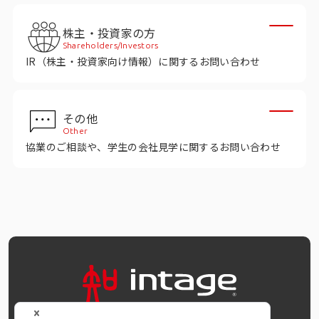
インテージの海外調査
株主・投資家の方
事例紹介
Shareholders/Investors
IR（株主・投資家向け情報）に関するお問い合わせ
マーケティング用語集
その他
コーポレートサイト
Other
協業のご相談や、学生の会社見学に関するお問い合わせ
データ活用法・トレンド情報
OFFICIAL SNS