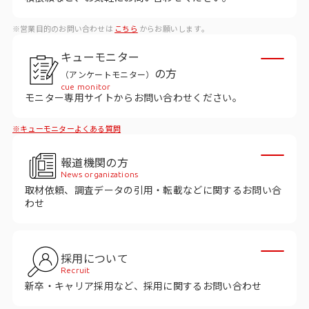
データベース
※営業目的のお問い合わせは
こちら
からお願いします。
データ解析・予測
キューモニター
マーケティング支援
の方
（アンケートモニター）
cue monitor
マーケティングDX
モニター専用サイトからお問い合わせください。
※キューモニターよくある質問
課題から探す
報道機関の方
市場・顧客理解に関する課題
News organizations
取材依頼、調査データの引用・転載などに関するお問い合
戦略設計に関する課題
わせ
商品／サービス開発に関する課題
施策実行に関する課題
採用について
Recruit
モニタリング／フォローに関する課題
新卒・キャリア採用など、採用に関するお問い合わせ