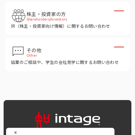
インテージの海外調査
株主・投資家の方
事例紹介
Shareholders/Investors
IR（株主・投資家向け情報）に関するお問い合わせ
マーケティング用語集
その他
コーポレートサイト
Other
協業のご相談や、学生の会社見学に関するお問い合わせ
データ活用法・トレンド情報
OFFICIAL SNS