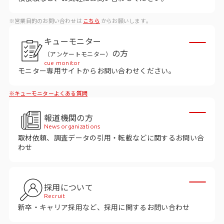
データベース
※営業目的のお問い合わせは
こちら
からお願いします。
データ解析・予測
キューモニター
マーケティング支援
の方
（アンケートモニター）
cue monitor
マーケティングDX
モニター専用サイトからお問い合わせください。
※キューモニターよくある質問
課題から探す
報道機関の方
市場・顧客理解に関する課題
News organizations
取材依頼、調査データの引用・転載などに関するお問い合
戦略設計に関する課題
わせ
商品／サービス開発に関する課題
施策実行に関する課題
採用について
Recruit
モニタリング／フォローに関する課題
新卒・キャリア採用など、採用に関するお問い合わせ