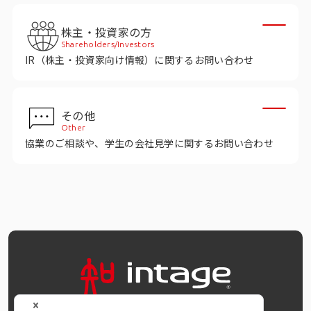
インテージの海外調査
株主・投資家の方
事例紹介
Shareholders/Investors
IR（株主・投資家向け情報）に関するお問い合わせ
マーケティング用語集
その他
コーポレートサイト
Other
協業のご相談や、学生の会社見学に関するお問い合わせ
データ活用法・トレンド情報
OFFICIAL SNS