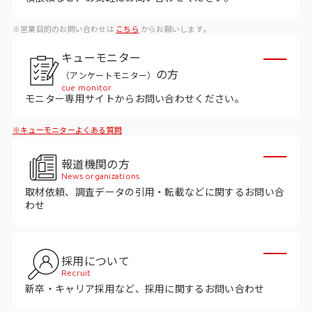
データベース
※営業目的のお問い合わせは
こちら
からお願いします。
データ解析・予測
キューモニター
マーケティング支援
の方
（アンケートモニター）
cue monitor
マーケティングDX
モニター専用サイトからお問い合わせください。
※キューモニターよくある質問
課題から探す
報道機関の方
市場・顧客理解に関する課題
News organizations
取材依頼、調査データの引用・転載などに関するお問い合
戦略設計に関する課題
わせ
商品／サービス開発に関する課題
施策実行に関する課題
採用について
Recruit
モニタリング／フォローに関する課題
新卒・キャリア採用など、採用に関するお問い合わせ