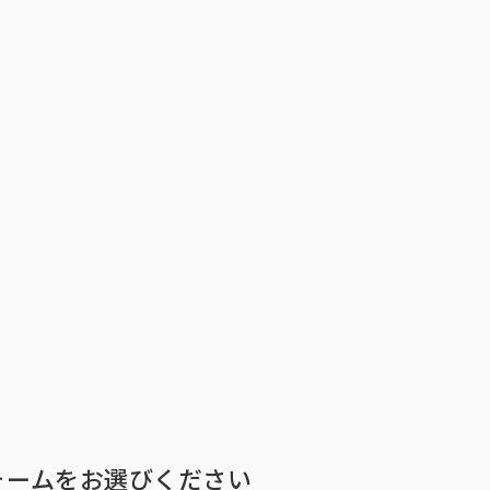
トップ
インテージの強み
ア
トップ
インテージの強み
会社情報
ニ
ォームをお選びください
ビジョン
社長メ