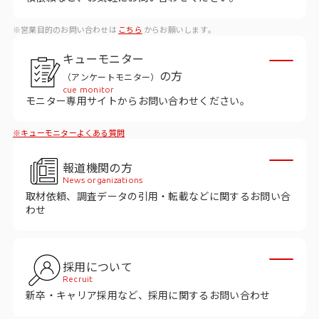
ビジョン
※営業目的のお問い合わせは
こちら
からお願いします。
社長メッセージ
キューモニター
役員紹介
の方
（アンケートモニター）
沿革
cue monitor
モニター専用サイトからお問い合わせください。
多様性・ダイバーシティへの取り組み
※キューモニターよくある質問
ニュース・メディア掲載
報道機関の方
News organizations
取材依頼、調査データの引用・転載などに関するお問い合
ソリューション／サービス
わせ
アンケートモニター
採用について
採用情報
Recruit
新卒・キャリア採用など、採用に関するお問い合わせ