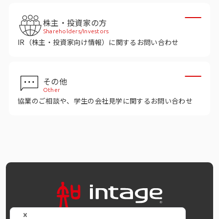
インテージの海外調査
株主・投資家の方
事例紹介
Shareholders/Investors
IR（株主・投資家向け情報）に関するお問い合わせ
マーケティング用語集
その他
コーポレートサイト
Other
協業のご相談や、学生の会社見学に関するお問い合わせ
データ活用法・トレンド情報
OFFICIAL SNS