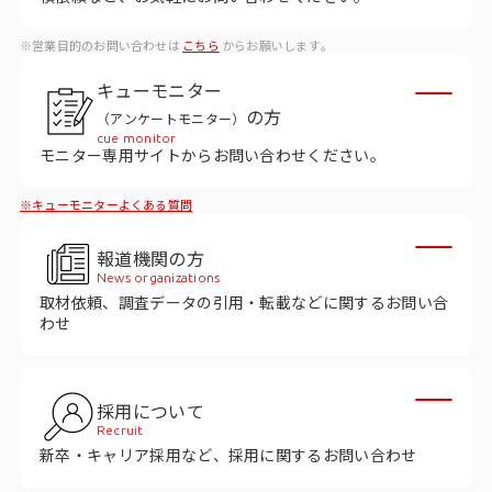
データベース
※営業目的のお問い合わせは
こちら
からお願いします。
データ解析・予測
キューモニター
マーケティング支援
の方
（アンケートモニター）
cue monitor
マーケティングDX
モニター専用サイトからお問い合わせください。
※キューモニターよくある質問
課題から探す
報道機関の方
市場・顧客理解に関する課題
News organizations
取材依頼、調査データの引用・転載などに関するお問い合
戦略設計に関する課題
わせ
商品／サービス開発に関する課題
施策実行に関する課題
採用について
Recruit
モニタリング／フォローに関する課題
新卒・キャリア採用など、採用に関するお問い合わせ