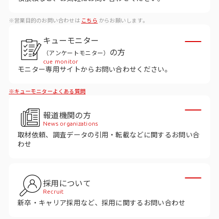
データベース
※営業目的のお問い合わせは
こちら
からお願いします。
データ解析・予測
キューモニター
マーケティング支援
の方
（アンケートモニター）
cue monitor
マーケティングDX
モニター専用サイトからお問い合わせください。
※キューモニターよくある質問
課題から探す
報道機関の方
市場・顧客理解に関する課題
News organizations
取材依頼、調査データの引用・転載などに関するお問い合
戦略設計に関する課題
わせ
商品／サービス開発に関する課題
施策実行に関する課題
採用について
Recruit
モニタリング／フォローに関する課題
新卒・キャリア採用など、採用に関するお問い合わせ