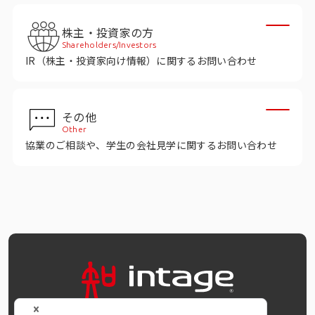
インテージの海外調査
株主・投資家の方
事例紹介
Shareholders/Investors
IR（株主・投資家向け情報）に関するお問い合わせ
マーケティング用語集
その他
コーポレートサイト
Other
協業のご相談や、学生の会社見学に関するお問い合わせ
データ活用法・トレンド情報
OFFICIAL SNS