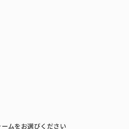
トップ
インテージの強み
ア
トップ
インテージの強み
会社情報
ニ
ォームをお選びください
ビジョン
社長メ