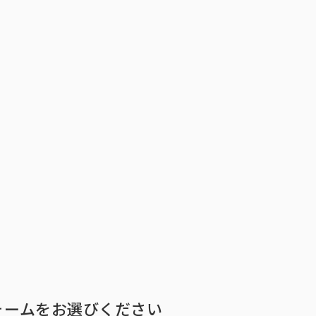
トップ
インテージの強み
ア
トップ
インテージの強み
会社情報
ニ
ォームをお選びください
ビジョン
社長メ