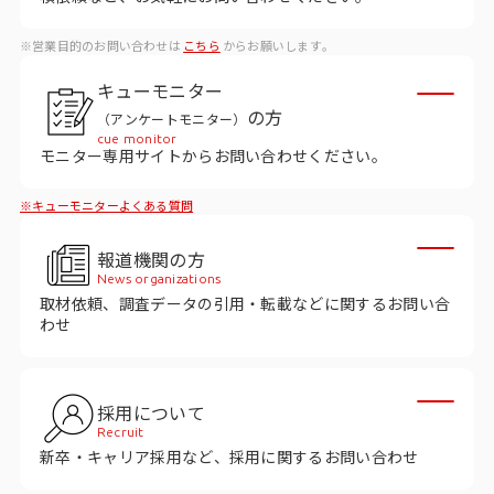
ビジョン
※営業目的のお問い合わせは
こちら
からお願いします。
社長メッセージ
キューモニター
役員紹介
の方
（アンケートモニター）
沿革
cue monitor
モニター専用サイトからお問い合わせください。
多様性・ダイバーシティへの取り組み
※キューモニターよくある質問
ニュース・メディア掲載
報道機関の方
News organizations
取材依頼、調査データの引用・転載などに関するお問い合
ソリューション／サービス
わせ
アンケートモニター
採用について
採用情報
Recruit
新卒・キャリア採用など、採用に関するお問い合わせ