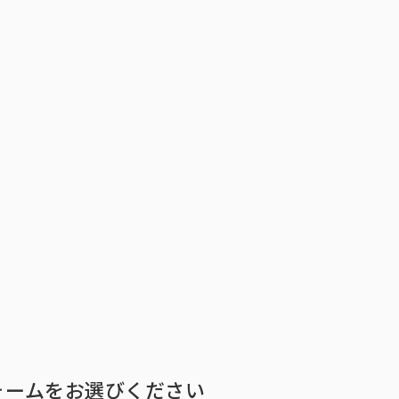
トップ
インテージの強み
ア
トップ
インテージの強み
会社情報
ニ
ォームをお選びください
ビジョン
社長メ