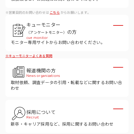
ビジョン
※営業目的のお問い合わせは
こちら
からお願いします。
社長メッセージ
キューモニター
役員紹介
の方
（アンケートモニター）
沿革
cue monitor
モニター専用サイトからお問い合わせください。
多様性・ダイバーシティへの取り組み
※キューモニターよくある質問
ニュース・メディア掲載
報道機関の方
News organizations
取材依頼、調査データの引用・転載などに関するお問い合
ソリューション／サービス
わせ
アンケートモニター
採用について
採用情報
Recruit
新卒・キャリア採用など、採用に関するお問い合わせ