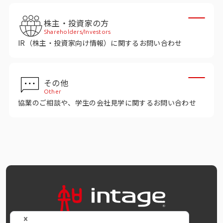
インテージの海外調査
株主・投資家の方
事例紹介
Shareholders/Investors
IR（株主・投資家向け情報）に関するお問い合わせ
マーケティング用語集
その他
コーポレートサイト
Other
協業のご相談や、学生の会社見学に関するお問い合わせ
データ活用法・トレンド情報
OFFICIAL SNS