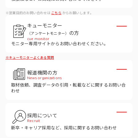
データベース
※営業目的のお問い合わせは
こちら
からお願いします。
データ解析・予測
キューモニター
マーケティング支援
の方
（アンケートモニター）
cue monitor
マーケティングDX
モニター専用サイトからお問い合わせください。
※キューモニターよくある質問
課題から探す
報道機関の方
市場・顧客理解に関する課題
News organizations
取材依頼、調査データの引用・転載などに関するお問い合
戦略設計に関する課題
わせ
商品／サービス開発に関する課題
施策実行に関する課題
採用について
Recruit
モニタリング／フォローに関する課題
新卒・キャリア採用など、採用に関するお問い合わせ