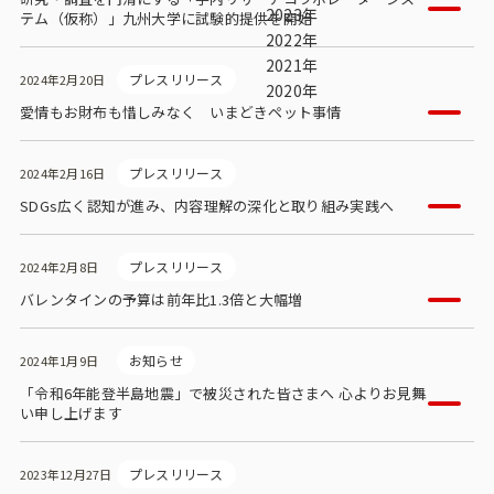
ビジョン
2023年
テム（仮称）」九州大学に試験的提供を開始
2022年
社長メッセージ
2021年
プレスリリース
2024年2月20日
2020年
役員紹介
愛情もお財布も惜しみなく いまどきペット事情
沿革
プレスリリース
2024年2月16日
多様性・ダイバーシティへの取り組み
SDGs広く認知が進み、内容理解の深化と取り組み実践へ
ニュース・メディア掲載
プレスリリース
2024年2月8日
バレンタインの予算は前年比1.3倍と大幅増
ソリューション／サービス
お知らせ
2024年1月9日
アンケートモニター
「令和6年能登半島地震」で被災された皆さまへ 心よりお見舞
い申し上げます
採用情報
プレスリリース
2023年12月27日