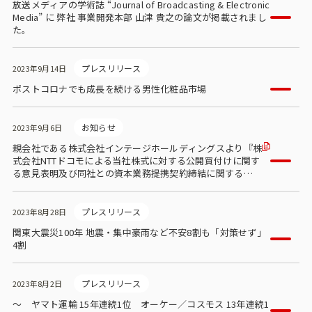
放送メディアの学術誌 “Journal of Broadcasting & Electronic
Media” に 弊社 事業開発本部 山津 貴之の論文が掲載されまし
た。
プレスリリース
2023年9月14日
ポストコロナでも成長を続ける男性化粧品市場
お知らせ
2023年9月6日
親会社である株式会社インテージホールディングスより『株
式会社NTTドコモによる当社株式に対する公開買付けに関す
る意見表明及び同社との資本業務提携契約締結に関するお知
らせ』が公表されました
プレスリリース
2023年8月28日
関東大震災100年 地震・集中豪雨など不安8割も「対策せず」
4割
プレスリリース
2023年8月2日
～ ヤマト運輸 15年連続1位 オーケー／コスモス 13年連続1