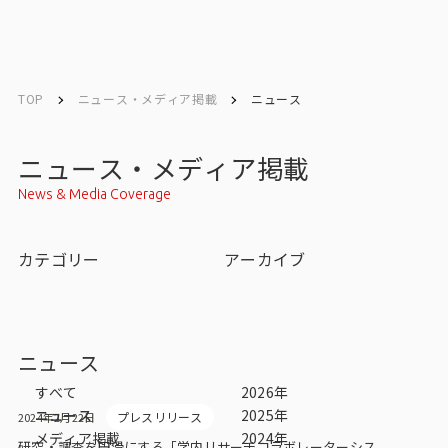
English
English
TOP
ニュース・メディア掲載
ニュース
お問い合わせ
ニュース・メディア掲載
News & Media Coverage
トップ
カテゴリー
アーカイブ
インテージの強み
会社情報
ニュース
会社情報トップ
すべて
2026年
ニュース
2025年
プレスリリース
2024年2月22日
会社概要・所在地
メディア掲載
2024年
研究・調査を円滑にする「学内リサーチコラボレーターシス