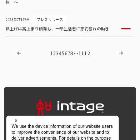
位 ～
プレスリリース
2023年7月27日
値上げは高止まり傾向も、一部生活者に節約疲れの動き
1
2
3
4
5
6
7
8
…
11
12
OFFICIAL SNS