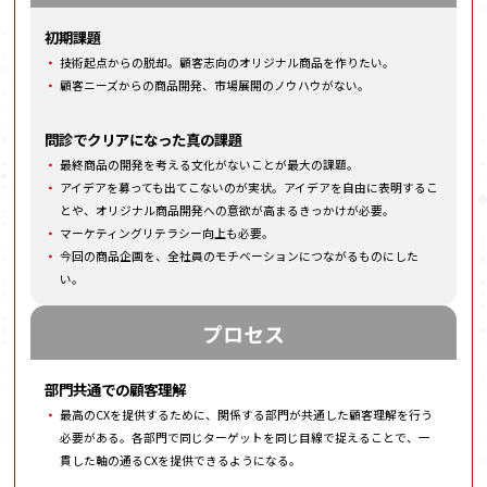
初期課題
技術起点からの脱却。顧客志向のオリジナル商品を作りたい。
顧客ニーズからの商品開発、市場展開のノウハウがない。
問診でクリアになった真の課題
最終商品の開発を考える文化がないことが最大の課題。
アイデアを募っても出てこないのが実状。アイデアを自由に表明するこ
とや、オリジナル商品開発への意欲が高まるきっかけが必要。
マーケティングリテラシー向上も必要。
今回の商品企画を、全社員のモチベーションにつながるものにした
い。
プロセス
部門共通での顧客理解
最高のCXを提供するために、関係する部門が共通した顧客理解を行う
必要がある。各部門で同じターゲットを同じ目線で捉えることで、一
貫した軸の通るCXを提供できるようになる。