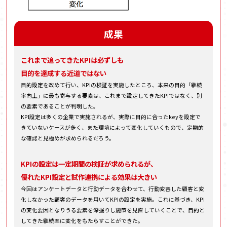
成果
これまで追ってきたKPIは必ずしも
目的を達成する近道ではない
目的設定を改めて行い、KPIの検証を実施したところ、本来の目的「継続
率向上」に最も寄与する要素は、これまで設定してきたKPIではなく、別
の要素であることが判明した。
KPI設定は多くの企業で実施されるが、実際に目的に合ったkeyを設定で
きていないケースが多く、また環境によって変化していくもので、定期的
な確認と見極めが求められるだろう。
KPIの設定は一定期間の検証が求められるが、
優れたKPI設定と試作連携による効果は大きい
今回はアンケートデータと行動データを合わせて、行動変容した顧客と変
化しなかった顧客のデータを用いてKPIの設定を実施。これに基づき、KPI
の変化要因となりうる要素を深掘りし施策を見直していくことで、目的と
してきた継続率に変化をもたらすことができた。