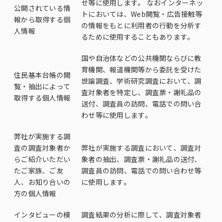
せ等に使用します。 なおインターネッ
公開されている情
トにおいては、Web閲覧・広告接触等
報から取得する個
の情報をもとに利用者の行動を分析す
人情報
るために使用することもあります。
国や自治体などの公共機関ならびに教
育機関、報道機関等から委託を受けた
住民基本台帳の閲
世論調査、学術研究調査において、調
覧・抽出によって
査対象者を特定し、調査票・謝礼品の
取得する個人情報
送付、調査員の訪問、電話での問い合
わせ等に使用します。
弊社が実施する調
査の調査対象者か
弊社が実施する調査において、調査対
らご紹介いただい
象者の抽出、調査票・謝礼品の送付、
たご家族、ご友
調査員の訪問、電話での問い合わせ等
人、お知り合いの
に使用します。
方の個人情報
インタビューの模
調査結果の分析に際して、調査対象者