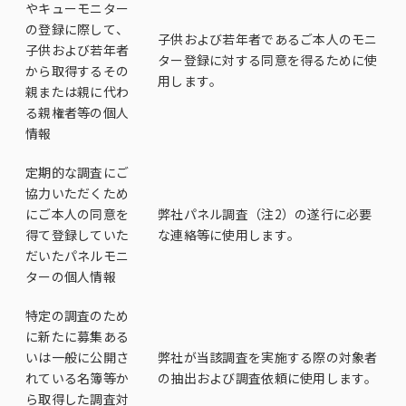
やキューモニター
の登録に際して、
子供および若年者であるご本人のモニ
子供および若年者
ター登録に対する同意を得るために使
から取得するその
用します。
親または親に代わ
る親権者等の個人
情報
定期的な調査にご
協力いただくため
にご本人の同意を
弊社パネル調査（注2）の遂行に必要
得て登録していた
な連絡等に使用します。
だいたパネルモニ
ターの個人情報
特定の調査のため
に新たに募集ある
いは一般に公開さ
弊社が当該調査を実施する際の対象者
れている名簿等か
の抽出および調査依頼に使用します。
ら取得した調査対