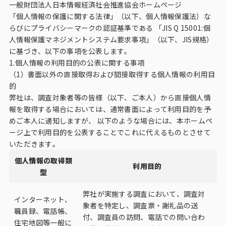
一般財団法人日本情報経済社会推進協会ホームページ
「個人情報の保護に関する法律」（以下、個人情報保護法）な
らびにプライバシーマークの認証基準である 「JIS Q 15001:個
人情報保護マネジメントシステム要求事項」（以下、JIS規格）
に基づき、以下の事項を公表します。
1.個人情報の利用目的の公表に関する事項
（1）書面以外の直接取得および間接取得する個人情報の利用目
的
弊社は、調査対象者等の皆様（以下、ご本人）から直接個人情
報を取得する場合においては、通常書面によって利用目的を予
めご本人に通知しますが、 以下のような場合には、本ホームペ
ージ上で利用目的を公表することでこれに代えるものとさせて
いただきます。
個人情報の取得類
利用目的
型
弊社が実施する調査において、調査対
インターネット、
象者を特定し、調査票・謝礼品の送
職員録、電話帳、
付、調査員の訪問、電話での問い合わ
住宅地図等一般に