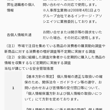
弊社退職者の個人
問い合わせへの対応で使用します。
情報
※人事厚生業務は2008年4月1日より
グループ会社であるインテージ・アソ
シエイツに業務委託しております。
お問い合せまたは開示等の請求をいた
各個人情報共通
だいた場合、その対応に使用します。
（注1） 市場で注目を集めている商品の消費者の購買動向調査や
新商品に対する消費者の嗜好調査等不定期に実施する調査
（注2） 全国に組織した調査対象者から定期的に購入した商品の
情報を収集するなど定期的に実施する調査
当社が講じている安全管理措置
【基本方針の策定】 個人情報の適正な取扱いの確
保のため、関係法令・ガイドライン等の遵守、お
1
問い合わせおよび苦情等の受付窓口等について、
「個人情報保護方針および個人情報の取扱いにつ
いて」にて方針を定めております。
【個人情報の取扱いに係る規律の整備】 個人情報