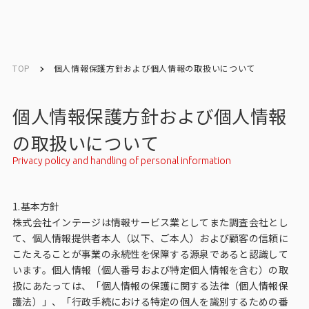
English
English
TOP
個人情報保護方針および個人情報の取扱いについて
お問い合わせ
個人情報保護方針および個人情報
の取扱いについて
トップ
Privacy policy and handling of personal information
インテージの強み
1.基本方針
株式会社インテージは情報サービス業としてまた調査会社とし
会社情報
て、個人情報提供者本人（以下、ご本人）および顧客の信頼に
こたえることが事業の永続性を保障する源泉であると認識して
会社情報トップ
います。個人情報（個人番号および特定個人情報を含む）の取
扱にあたっては、「個人情報の保護に関する法律（個人情報保
会社概要・所在地
護法）」、「行政手続における特定の個人を識別するための番