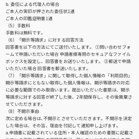
b. 委任による代理人の場合
ご本人の実印が押された委任状1通
ご本人の印鑑証明書1通
（5）手数料
手数料は無料です。
（6）「開示等請求」に対する回答方法
回答書を以下の方法にてご送付いたします。 ①問い合わせフォ
ームで申請いただいた場合 申請者様専用のセキュアなファイル
ボックスを設定し、回答書をお送りいたします。 ②郵送で申請
いただいた場合 回答書を郵送いたします。
（7）「開示等請求」に関して取得した個人情報の「利用目的」
開示等請求にともない取得した個人情報は、開示等請求の対応
に必要な範囲でのみ取扱います。提出いただいた書類は、開示
等請求に対する回答が終了した後、2年間保存し、その後廃棄さ
せていただきます。
（8）不開示事由
次に定める場合は､不開示とさせていただきます。不開示を決定
した場合は、その旨、理由を付記して通知申し上げます。
a.申請書に記載されている住所・本人確認のための書類に記載さ