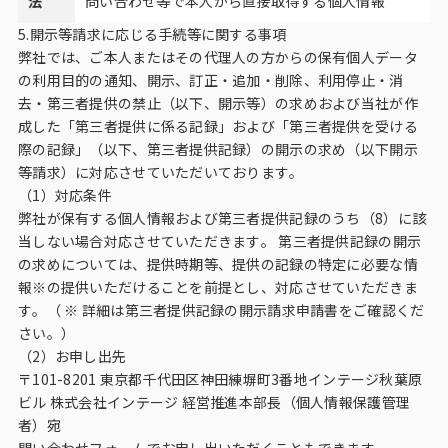
法
問い合わせ等で本人から直接取得する個人情報
5.開示等請求に応じる手続等に関する事項
弊社では、ご本人またはその代理人の方からの保有個人データ
の利用目的の通知、開示、訂正・追加・削除、利用停止・消
去・第三者提供の禁止（以下、開示等）の求めおよび当社が作
成した「第三者提供に係る記録」および「第三者提供を受ける
際の記録」（以下、第三者提供記録）の開示の求め（以下開示
等請求）に対応させていただいております。
（1）対応条件
弊社が保有する個人情報および第三者提供記録のうち（8）に該
当しない場合対応させていただきます。 第三者提供記録の開示
の求めについては、提供時期等、提供の記録の特定に必要な情
報※の提供いただけることを前提とし、対応させていただきま
す。（ ※ 詳細は第三者提供記録の開示請求申請書をご確認くだ
さい。）
（2）お申し出先
〒101-8201 東京都千代田区神田練塀町3番地インテージ秋葉原
ビル 株式会社インテージ 経営推進本部長（個人情報保護管理
者）宛