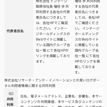
株式会社 インテージ
檜垣 歩 共同利用
取締役社長 檜垣 歩 共
する各社の代表
同利用する各社の代表
者氏名につきま
者氏名につきまして
しては、各社HP
は、各社HPでご確認
でご確認くださ
ください。 インテー
い。 インテージ
代表者氏名
ジホールディングスの
ホールディング
Webサイトに掲載し
スのWebサイト
ている
国内グループ会
に掲載している
社一覧
にて各社HPの
国内グループ会
リンクを掲載しており
社一覧
にて各社
ます。
HPのリンクを掲
載しておりま
す。
株式会社リサーチ・アンド・イノベーションとの買いログポー
タル利用者情報に関する共同利用
（1）
氏名、電子メールアドレス、企業名、部署名、本サービ
共同
コンテンツの利用履歴、本サービス及びコンテンツの利
利用