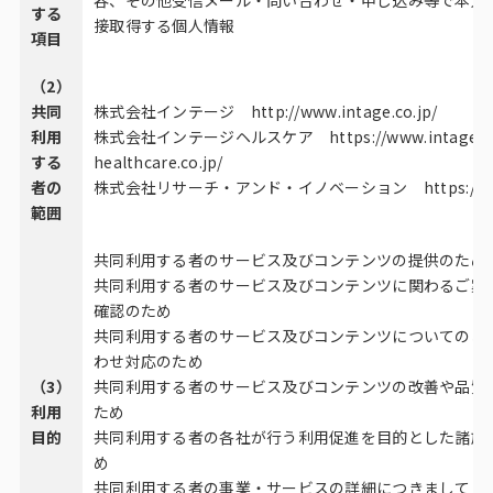
容、その他受信メール・問い合わせ・申し込み等で本人
する
接取得する個人情報
項目
（2）
共同
株式会社インテージ
http://www.intage.co.jp/
利用
株式会社インテージヘルスケア
https://www.intage-
する
healthcare.co.jp/
者の
株式会社リサーチ・アンド・イノベーション
https://r-
範囲
共同利用する者のサービス及びコンテンツの提供のため
共同利用する者のサービス及びコンテンツに関わるご案
確認のため
共同利用する者のサービス及びコンテンツについてのお
わせ対応のため
（3）
共同利用する者のサービス及びコンテンツの改善や品質
利用
ため
目的
共同利用する者の各社が行う利用促進を目的とした諸施
め
共同利用する者の事業・サービスの詳細につきましては