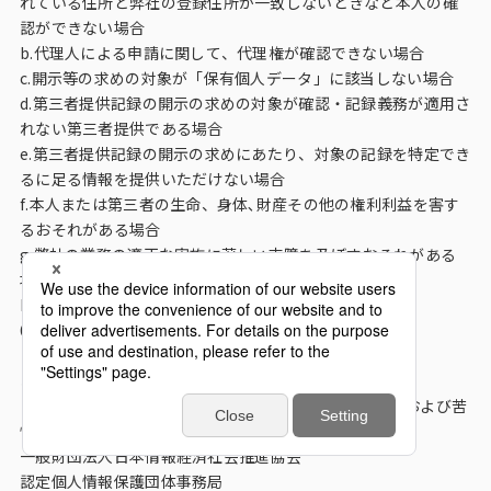
れている住所と弊社の登録住所が一致しないときなど本人の確
認ができない場合
b.代理人による申請に関して、代理権が確認できない場合
c.開示等の求めの対象が「保有個人データ」に該当しない場合
d.第三者提供記録の開示の求めの対象が確認・記録義務が適用さ
れない第三者提供である場合
e.第三者提供記録の開示の求めにあたり、対象の記録を特定でき
るに足る情報を提供いただけない場合
f.本人または第三者の生命、身体､財産その他の権利利益を害す
るおそれがある場合
g.弊社の業務の適正な実施に著しい支障を及ぼすおそれがある
場合
h.他の法令に違反することとなる場合
6.「苦情・相談」の受付窓口に関する事項
（1）個人情報の取扱いに関する苦情・相談の窓口
お問い合わせ
（2）弊社の所属する「認定個人情報保護団体」の名称および苦
情解決の申し出先
一般財団法人日本情報経済社会推進協会
認定個人情報保護団体事務局