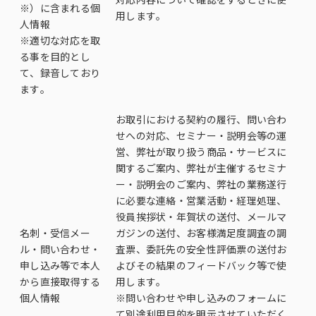
※）に含まれる個
用します。
人情報
※適切な対応を取
る事を目的とし
て、録音しており
ます。
お取引における契約の履行、問い合わ
せへの対応、セミナー・説明会等の運
営、弊社が取り扱う商品・サービスに
関するご案内、弊社が主催するセミナ
ー・説明会のご案内、弊社の業務遂行
に必要な連絡・営業活動・経理処理、
役員挨拶状・年賀状の送付、メールマ
名刺・受信メー
ガジンの送付、お客様満足度調査の調
ル・問い合わせ・
査票、委託先の安全性評価票の送付お
申し込み等で本人
よびその結果のフィードバック等で使
から直接取得する
用します。
個人情報
※問い合わせや申し込みのフォームに
て別途利用目的を明示させていただく