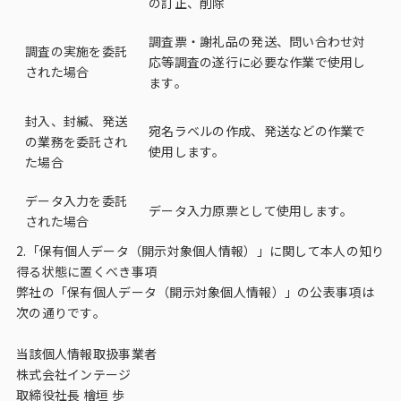
の訂正、削除
調査票・謝礼品の発送、問い合わせ対
調査の実施を委託
応等調査の遂行に必要な作業で使用し
された場合
ます。
封入、封緘、発送
宛名ラベルの作成、発送などの作業で
の業務を委託され
使用します。
た場合
データ入力を委託
データ入力原票として使用します。
された場合
2.「保有個人データ（開示対象個人情報）」に関して本人の知り
得る状態に置くべき事項
弊社の「保有個人データ（開示対象個人情報）」の公表事項は
次の通りです。
当該個人情報取扱事業者
株式会社インテージ
取締役社長 檜垣 歩