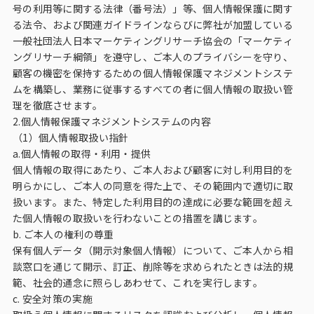
ビジョン
号の利用等に関する法律（番号法）」等、個人情報保護に関す
る法令、および関連ガイドラインならびに弊社が加盟している
社長メッセージ
一般社団法人日本マーケティングリサーチ協会の「マーケティ
ングリサーチ綱領」を遵守し、ご本人のプライバシーを守り、
役員紹介
顧客の機密を保持するための個人情報保護マネジメントシステ
ムを構築し、業務に従事するすべての者に個人情報の取扱い管
沿革
理を徹底させます。
多様性・ダイバーシティへの取り組み
2.個人情報保護マネジメントシステムの内容
（1）個人情報取扱い指針
a.個人情報の取得・利用・提供
ニュース・メディア掲載
個人情報の取得にあたり、ご本人および顧客に対し利用目的を
明らかにし、ご本人の同意を得た上で、その範囲内で適切に取
ソリューション／サービス
扱います。また、特定した利用目的の達成に必要な範囲を超え
た個人情報の取扱いを行わないことの措置を講じます。
b. ご本人の権利の尊重
アンケートモニター
保有個人データ（開示対象個人情報）について、ご本人から相
談窓口を通じて開示、訂正、削除等を求められたときは法的規
採用情報
範、社会的通念に照らしあわせて、これを実行します。
c. 安全対策の実施