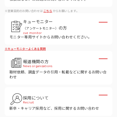
ビジョン
※営業目的のお問い合わせは
こちら
からお願いします。
社長メッセージ
キューモニター
役員紹介
の方
（アンケートモニター）
沿革
cue monitor
モニター専用サイトからお問い合わせください。
多様性・ダイバーシティへの取り組み
※キューモニターよくある質問
ニュース・メディア掲載
報道機関の方
News organizations
取材依頼、調査データの引用・転載などに関するお問い合
ソリューション／サービス
わせ
アンケートモニター
採用について
採用情報
Recruit
新卒・キャリア採用など、採用に関するお問い合わせ