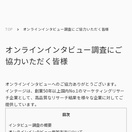
English
English
TOP
オンラインインタビュー調査にご協力いただく皆様
お問い合わせ
オンラインインタビュー調査にご
協力いただく皆様
トップ
インテージの強み
オンラインインタビューへのご協力ありがとうございます。
インテージは、創業50年以上国内No.1のマーケティングリサー
会社情報
チ企業として、高品質なリサーチ結果を様々な企業に対してご
提供しています。
会社情報トップ
目次
会社概要・所在地
インタビュー調査の概要
オンラインインタビュー参加方法について