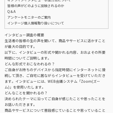
ビジョン
皆様の声がどのように反映されるのか
Q＆A
社長メッセージ
アンケートモニターのご案内
役員紹介
インテージ個人情報取り扱いについて
沿革
インタビュー調査の概要
生活者の皆様の生の声を聞いて、商品やサービスに活かすこと
多様性・ダイバーシティへの取り組み
が最大の目的です。
以下に、インタビューの形式や聞かれる内容、おおよその所要
ニュース・メディア掲載
時間についてご説明します。
どんな形式でおこなわれるの？
ご自身がお持ちのデバイスから指定時間にインターネットに接
ソリューション／サービス
続して頂き、ご自宅に居ながらインタビューを受けていただき
ます。インタビューには、WEB会議システム「Zoom(ズー
アンケートモニター
ム)」を使用いたします。
どんなことを聞かれるの？
決められたテーマに沿ってご自身が感じたことや思ったことを
採用情報
お話いただきます。
商品やサービスについて普段感じていることや思っていること